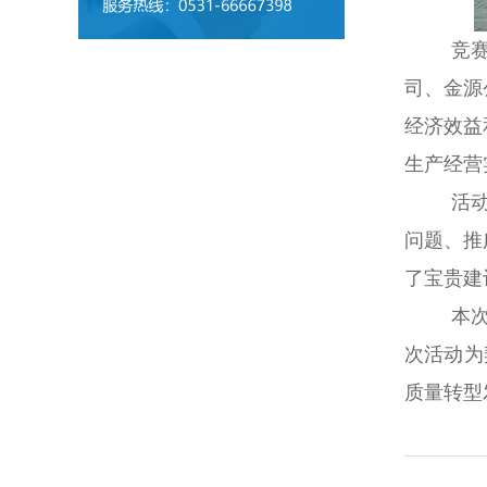
竞
司、金源
经济效益
生产经营
活
问题、推
了宝贵建
本
次活动为
质量转型